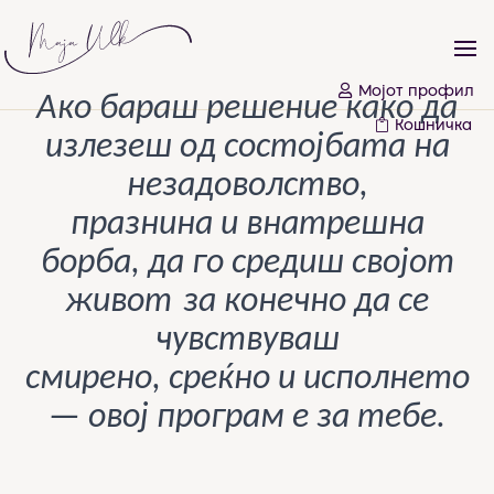
Мојот профил
Ако бараш решение како
да
Кошничка
излезеш од состојбата на
незадоволство,
празнина и внатрешна
борба, да го средиш својот
живот
за конечно да се
чувствуваш
смирено, среќно и
исполнето
— овој програм е за тебе.