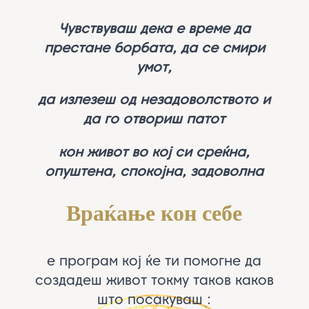
Чувствуваш дека е време да
престане борбата, да се смири
умот,
да излезеш од незадоволството и
да го отвориш патот
кон живот во кој си среќна,
опуштена, спокојна, задоволна
Враќање кон себе
е програм кој ќе ти помогне да
создадеш живот токму таков каков
што посакуваш :