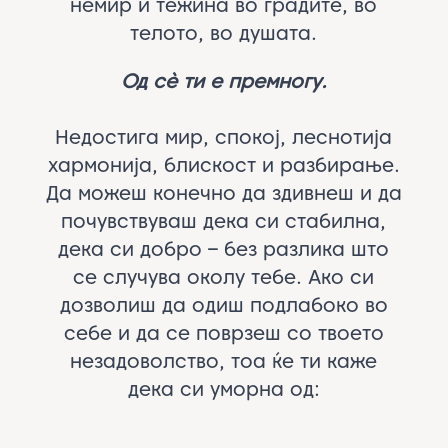
немир и тежина во градите, во
телото, во душата.
Од сè ти е премногу.
Недостига мир, спокој, леснотија
хармонија, блискост и разбирање.
Да можеш конечно да здивнеш и да
почувствуваш дека си стабилна,
дека си добро – без разлика што
се случува околу тебе. Ако си
дозволиш да одиш подлабоко во
себе и да се поврзеш со твоето
незадоволство, тоа ќе ти каже
дека си уморна од: