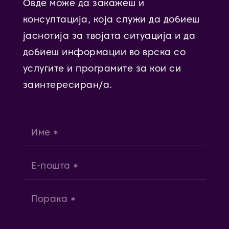
Овде може да закажеш и
консултација, која служи да добиеш
јаснотија за твојата ситуација и да
добиеш информации во врска со
услугите и програмите за кои си
заинтересиран/а.