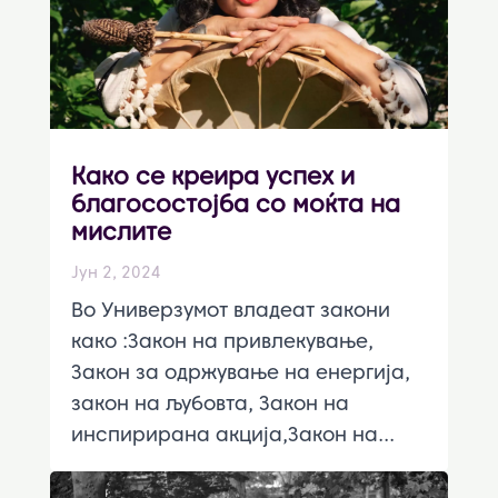
Како се креира успех и
благосостојба со моќта на
мислите
Јун 2, 2024
Во Универзумот владеат закони
како :Закон на привлекување,
Закон за одржување на енергија,
закон на љубовта, Закон на
инспирирана акција,Закон на...