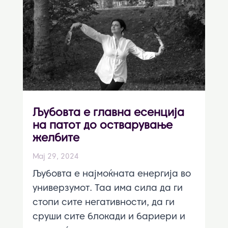
Љубовта е главна есенција
на патот до остварување
желбите
Мај 29, 2024
Љубовта е најмоќната енергија во
универзумот. Таа има сила да ги
стопи сите негативности, да ги
сруши сите блокади и бариери и