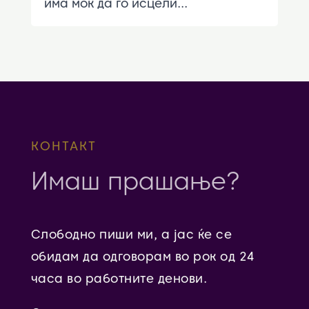
има моќ да го исцели...
КОНТАКТ
Имаш прашање?
Слободно пиши ми, а јас ќе се
обидам да одговорам во рок од 24
часа во работните денови.