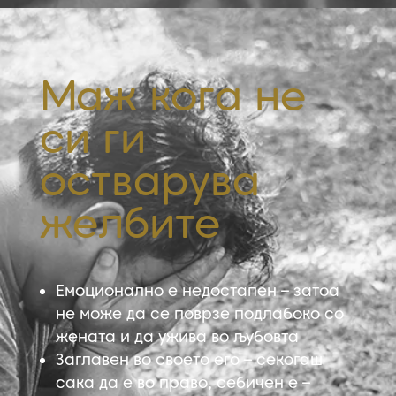
Маж кога не
си ги
остварува
желбите
Емоционално е недостапен – затоа
не може да се поврзе подлабоко со
жената и да ужива во љубовта
Заглавен во своето его – секогаш
сака да е во право, себичен е –