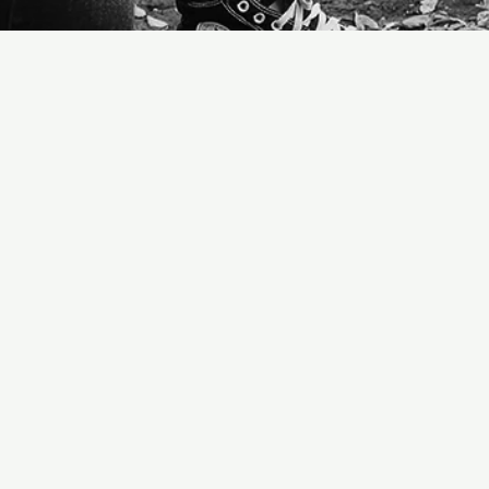
Кога мојот живот се одвиваше така
како што диктираа моите уверувања се
беше тешко и мачно затоа што моите
уверувања беа:
Животот е тежок,
Во животот треба да се
бориш,
Ништо лесно не ти
доаѓа,