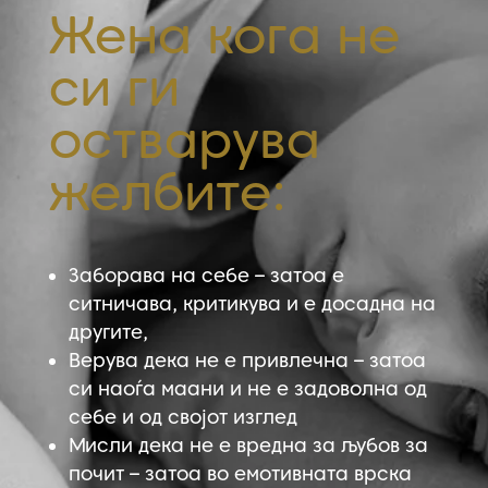
Жена кога не
си ги
остварува
желбите:
Заборава на себе – затоа е
ситничава, критикува и е досадна на
другите,
Верува дека не е привлечна – затоа
си наоѓа маани и не е задоволна од
себе и од својот изглед
Мисли дека не е вредна за љубов за
почит – затоа во емотивната врска