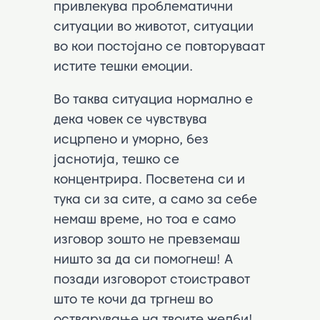
привлекува проблематични
ситуации во животот, ситуации
во кои постојано се повторуваат
истите тешки емоции.
Во таква ситуациа нормално е
дека човек се чувствува
исцрпено и уморно, без
јаснотија, тешко се
концентрира. Посветена си и
тука си за сите, а само за себе
немаш време, но тоа е само
изговор зошто не превземаш
ништо за да си помогнеш! А
позади изговорот стоистравот
што те кочи да тргнеш во
остварување на твоите желби!