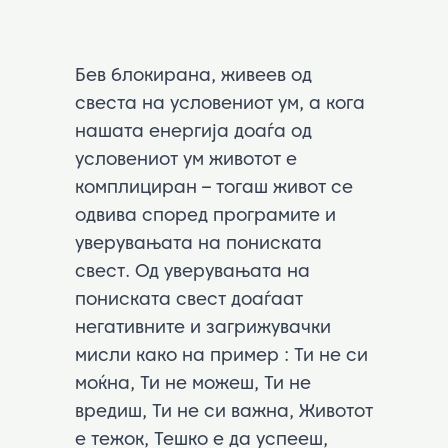
Бев блокирана, живеев од
свеста на условениот ум, а кога
нашата енергија доаѓа од
условениот ум животот е
комплициран – тогаш живот се
одвива според програмите и
уверувањата на пониската
свест. Од уверувањата на
пониската свест доаѓаат
негативните и загрижувачки
мисли како на пример : Ти не си
моќна, Ти не можеш, Ти не
вредиш, Ти не си важна, Животот
е тежок, Тешко е да успееш,