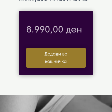
8.990,00
ден
Додади во
кошничка