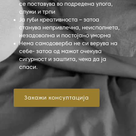
се поставува во подредена улога,
служи и трпи
Ја губи креативноста – затоа
станува непривлечна, неисполнета,
незадоволна и постојано уморна
Нема самодоверба не си верува на
себе- затоа од мажот очекува
сигурност и заштита, чека да ја
спаси.
Закажи консултација