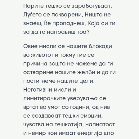
Парите тешко се заработуваат,
Луѓето се покварени, Ништо не
знаеш, Ќе пропаднеш, Која си ти
за да го направиш тоа?
Овие мисли се нашите блокади
во животот и токму тие се
причина зошто не можеме да ги
оствариме нашите желби и да ги
постигнеме нашите цели.
Негативни мисли и
лимитирачките уверувања се
вртат во умот со години, од нив
се создаваат тешки емоции,
чувства на тешкотија, напнатост
и немир кои имаат енергија што