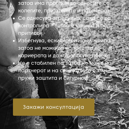
затоа има проблем во односите со
колегите, пријателите и партнерот
Се однесува агресивно, сака се да
контролира – затоа е напнат и под
притисок
Избегнува, ескивира и манипулира –
затоа не може да напредува во
кариерата и да заработува повеќе
Не е стабилен па затоа не може на
партнерот и на семејството да им
пружи заштита и сигурнос
Закажи консултација